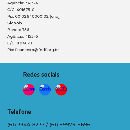
Agência: 3413-4
C/C: 401675-0
Pix: 00102640000102 (cnpj)
Sicoob
Banco: 756
Agência: 4155-6
C/C: 11.046-9
Pix: financeiro@fedf.org.br
Redes sociais
Telefone
(61) 3344-8237 / (61) 99979-9696