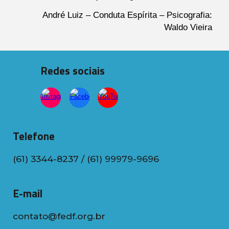
André Luiz – Conduta Espírita – Psicografia:
Waldo Vieira
Redes sociais
Telefone
(61) 3344-8237 / (61) 99979-9696
E-mail
contato@fedf.org.br