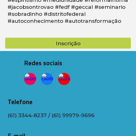
#jacobsontrovao #fedf #geccal #seminario
#sobradinho #distritofederal
#autoconhecimento #autotransformação
Inscrição
Redes sociais
Telefone
(61) 3344-8237 / (61) 99979-9696
E-mail