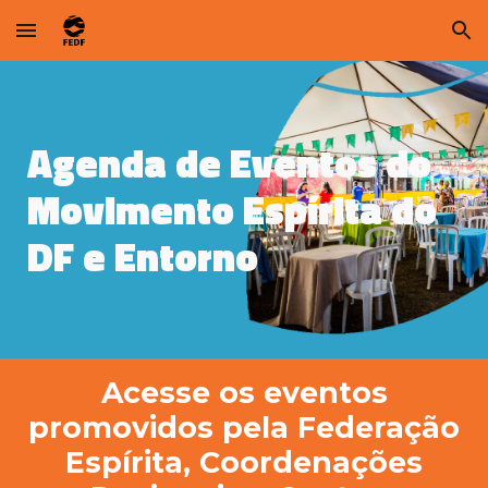
Skip to main content
Skip to navigation
Agenda de Eventos do
Movimento Espírita do
DF e Entorno
Acesse os eventos
promovidos pela Federação
Espírita, Coordenações